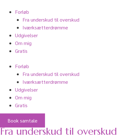
Gå
til
Forløb
indholdet
Fra underskud til overskud
Iværksætterdrømme
Udgivelser
Om mig
Gratis
Forløb
Fra underskud til overskud
Iværksætterdrømme
Udgivelser
Om mig
Gratis
Book samtale
Fra underskud til overskud